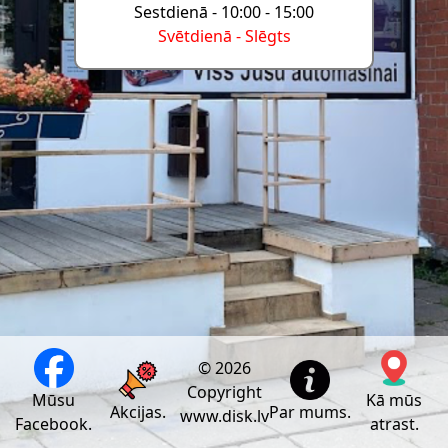
Sestdienā - 10:00 - 15:00
Svētdienā - Slēgts
© 2026
Copyright
Mūsu
Kā mūs
Akcijas.
Par mums.
www.disk.lv
Facebook.
atrast.